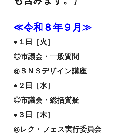
≪令和８年９月≫
●１日［火］
◎市議会・一般質問
◎ＳＮＳデザイン講座
●２日［水］
◎市議会・総括質疑
●３日［木］
◎レク・フェス実行委員会