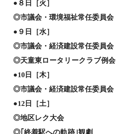
●８日［火］
◎市議会・環境福祉常任委員会
●９日［水］
◎市議会・経済建設常任委員会
◎天童東ロータリークラブ例会
●10日［木］
◎市議会・経済建設常任委員会
●12日［土］
◎地区レク大会
◎｢終着駅への軌跡｣観劇