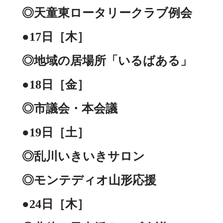
◎天童東ロータリークラブ例会
●17日［木］
◎地域の居場所「いるばある」
●18日［金］
◎市議会・本会議
●19日［土］
◎乱川いきいきサロン
◎モンテディオ山形応援
●24日［木］