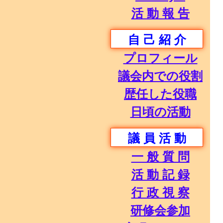
活 動 報 告
自 己 紹 介
プロフィール
議会内での役割
歴任した役職
日頃の活動
議 員 活 動
一 般 質 問
活 動 記 録
行 政 視 察
研修会参加