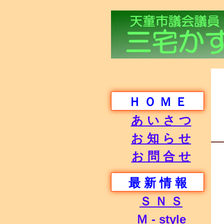
Ｈ Ｏ Ｍ Ｅ
あ い さ つ
お 知 ら せ
お 問 合 せ
最 新 情 報
Ｓ Ｎ Ｓ
Ｍ - style