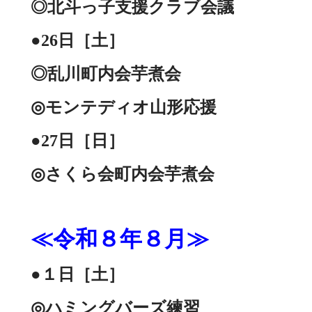
◎北斗っ子支援クラブ会議
●26日［土］
◎乱川町内会芋煮会
◎モンテディオ山形応援
●27日［日］
◎さくら会町内会芋煮会
≪令和８年８月≫
●１日［土］
◎ハミングバーズ練習