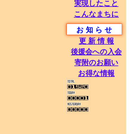
実現したこと
こんなまちに
お 知 ら せ
更 新 情 報
後援会への入会
寄附のお願い
お得な情報